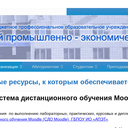
ганизации
Абитуриентам
Студентам
Преподава
е ресурсы, к которым обеспечивае
стема дистанционного обучения Moo
ания по выполнению лабораторных, практических, курсовых и дипл
нного обучения Moodle (СДО Moodle) ГБПОУ ИО «АПЭТ»
.