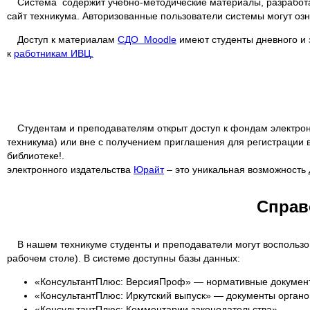
Система содержит учебно-методические материалы, разработа
сайт техникума. Авторизованные пользователи системы могут о
Доступ к материалам
СДО Moodle
имеют студенты дневного и 
к
работникам ИВЦ.
Студентам и преподавателям открыт доступ к фондам электро
техникума) или вне с получением приглашения для регистрации 
библиотеке!.
электронного издательства
Юрайт
– это уникальная возможность 
Справ
В нашем техникуме студенты и преподаватели могут воспользо
рабочем столе). В системе доступны базы данных:
«КонсультантПлюс: ВерсияПроф» — нормативные документы
«КонсультантПлюс: Иркутский выпуск» — документы органо
«КонсультантПлюс: Комментарии законодательства»