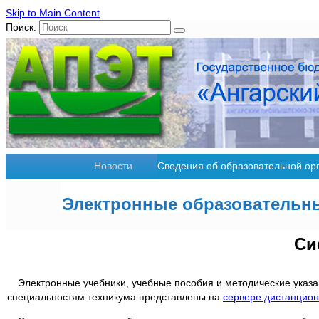
Skip to Main Content
Поиск:
Новости
Сведения об образовательной ор
Электронные образовательны
Си
Электронные учебники, учебные пособия и методические указ
специальностям техникума представлены на
сервере дистанцио