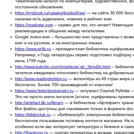
Тематический каталог по компьютерам, художественной, фа
постоянное обновление.
https://mybook.ru/catalog/books/free/
— на сайте 36 000 бесп
наличии есть аудиокниги, новинки и рейтинг книг.
https://readrate.com
– сервис для тех, кто читает! Навигаци
рекомендации и общение между читателями.
Google поиск книг – большинство книг представлены с возм
книг и на русском, и на иностранных языках.
https://www.prlib.ru
– президентская библиотека оцифровывае
Например, к Году литературы сервис подготовил подборку 
июнь 1799 года.
http://www.kulichki.com/moshkow/.dir_StripDir.html
– библиоте
читатели ежедневно пополняют библиотеку на добровольной
http://www.readingtolstoy.ru
— волонтёры из 49 стран мира с
бесплатно. Более 700 произведений от классика!
https://www.fedordostoevsky.ru
— энтузиаст Сергей Рублёв —
Это не просто книги писателя (кстати, оцифрованы прижизн
http://artefact.lib.ru/library
— в библиотеке «Артефакт» хранитс
Все файлы доступны для скачивания только в формате doc
https://biblioclub.ru
— «Библиоклуб» электронная библиотека 
бесплатное пользование половину контента магазина. На п
особенно если вас интересует литература о бизнесе и сам
http://thankyou.ru
— портал литературы и музыки, предостав