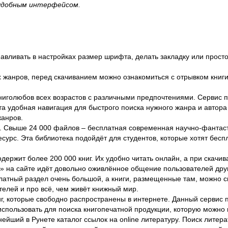
 удобным интерфейсом.
навливать в настройках размер шрифта, делать закладку или прост
жанров, перед скачиванием можно ознакомиться с отрывком книги 
иголюбов всех возрастов с различными предпочтениями. Сервис по
айта удобная навигация для быстрого поиска нужного жанра и автор
жанров.
я. Свыше 24 000 файлов – бесплатная современная научно-фантаст
рс. Эта библиотека подойдёт для студентов, которые хотят беспл
ержит более 200 000 книг. Их удобно читать онлайн, а при скачив
» на сайте идёт довольно оживлённое общение пользователей друг
платный раздел очень большой, а книги, размещенные там, можно с
телей и про всё, чем живёт книжный мир.
, которые свободно распространены в интернете. Данный сервис поз
использовать для поиска книгопечатной продукции, которую можно 
йший в Рунете каталог ссылок на online литературу. Поиск литер