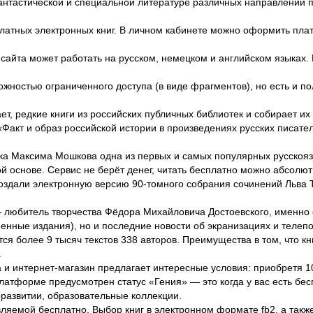
нтастической и специальной литературе различных направлений пр
латных электронных книг. В личном кабинете можно оформить платн
я сайта может работать на русском, немецком и английском языках.
ожностью ограниченного доступа (в виде фрагментов), но есть и п
т, редкие книги из российских публичных библиотек и собирает их
«Факт и образ российской истории в произведениях русских писат
ка Максима Мошкова одна из первых и самых популярных русскоязы
 основе. Сервис не берёт денег, читать бесплатно можно абсолютн
оздали электронную версию 90-томного собрания сочинений Льва Т
 любитель творчества Фёдора Михайловича Достоевского, именно
енные издания), но и последние новости об экранизациях и телепо
я более 9 тысяч текстов 338 авторов. Преимущества в том, что книг
.
и интернет-магазин предлагает интересные условия: приобретя 10 
латформе предусмотрен статус «Гения» — это когда у вас есть бес
оразвитии, образовательные коллекции.
ляемой бесплатно. Выбор книг в электронном формате fb2, а такж