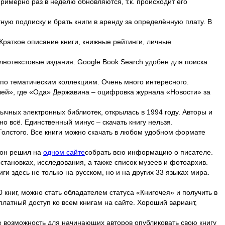
имерно раз в неделю обновляются, т.к. происходит его
ую подписку и брать книги в аренду за определённую плату. В
 Краткое описание книги, книжные рейтинги, личные
олнотекстовые издания. Google Book Search удобен для поиска
 по тематическим коллекциям. Очень много интересного.
елей», где «Ода» Державина – оцифровка журнала «Новости» за
чных электронных библиотек, открылась в 1994 году. Авторы и
о всё. Единственный минус – скачать книгу нельзя.
олстого. Все книги можно скачать в любом удобном формате
 он решил на
одном сайте
собрать всю информацию о писателе.
становках, исследования, а также список музеев и фотоархив.
и здесь не только на русском, но и на других 33 языках мира.
книг, можно стать обладателем статуса «Книгочея» и получить в
платный доступ ко всем книгам на сайте. Хороший вариант,
е возможность для начинающих авторов опубликовать свою книгу