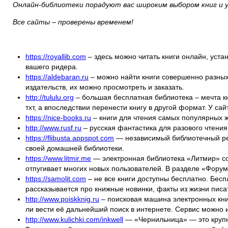
Онлайн-библиотеки порадуют вас широким выбором книг и
Все сайты – проверены временем!
https://royallib.com
– здесь можно читать книги онлайн, уста
вашего ридера.
https://aldebaran.ru
– можно найти книги совершенно разных 
издательств, их можно просмотреть и заказать.
http://tululu.org
– большая бесплатная библиотека – мечта кн
тхт, а впоследствии перенести книгу в другой формат. У с
https://nice-books.ru
– книги для чтения самых популярных 
http://www.rusf.ru
– русская фантастика для разового чтени
https://flibusta.appspot.com
— независимый библиотечный ресу
своей домашней библиотеки.
https://www.litmir.me
— электронная библиотека «Литмир» сод
отпугивает многих новых пользователей. В разделе «Форум
https://samolit.com
– не все книги доступны бесплатно. Бес
рассказывается про книжные новинки, факты из жизни писа
http://www.poiskknig.ru
– поисковая машина электронных книг
ли вести её дальнейший поиск в интернете. Сервис можно 
http://www.kulichki.com/inkwell
— «Чернильница» — это крупне